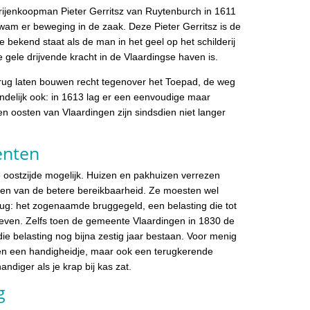
ijenkoopman Pieter Gerritsz van Ruytenburch in 1611
am er beweging in de zaak. Deze Pieter Gerritsz is de
 bekend staat als de man in het geel op het schilderij
 gele drijvende kracht in de Vlaardingse haven is.
ug laten bouwen recht tegenover het Toepad, de weg
ndelijk ook: in 1613 lag er een eenvoudige maar
en oosten van Vlaardingen zijn sindsdien niet langer
enten
oostzijde mogelijk. Huizen en pakhuizen verrezen
den van de betere bereikbaarheid. Ze moesten wel
ug: het zogenaamde bruggegeld, een belasting die tot
even. Zelfs toen de gemeente Vlaardingen in 1830 de
ie belasting nog bijna zestig jaar bestaan. Voor menig
een een handigheidje, maar ook een terugkerende
diger als je krap bij kas zat.
g