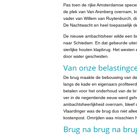
Pas toen de rijke Amsterdamse specer
de plek van Van Arenberg overnam, kw
vader van Willem van Ruytenburch, die
De Nachtwacht en heel toepasselijk de
De nieuwe ambachtsheer wilde een br
naar Schiedam. En dat gebeurde uitei
sierlijke houten klapbrug. Het westen 
door water gescheiden.
Van onze belastingc
De brug maakte de bebouwing van de 
langs de kade en eigenaars profiteer
betalen voor het onderhoud van de br
ver in de negentiende eeuw werd geh
ambachtsheerlijkheid overnam, bleef d
Vlaardinger was de brug dus niet all
kostenpost. Omrijden was misschien han
Brug na brug na bru