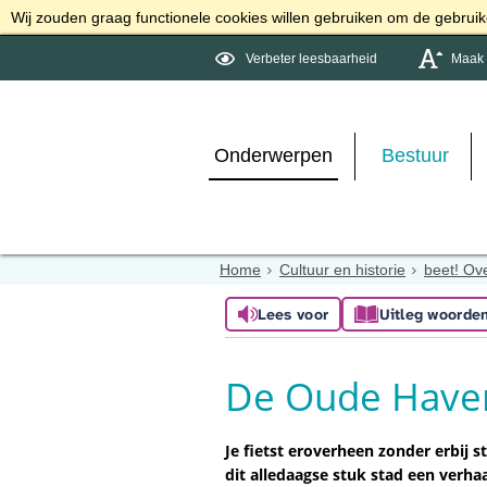
Wij zouden graag functionele cookies willen gebruiken om de gebruike
Verbeter leesbaarheid
Maak d
Onderwerpen
Bestuur
Home
Cultuur en historie
beet! Ove
Lees voor
Uitleg woorde
De Oude Have
Je fietst eroverheen zonder erbij s
dit alledaagse stuk stad een verhaa