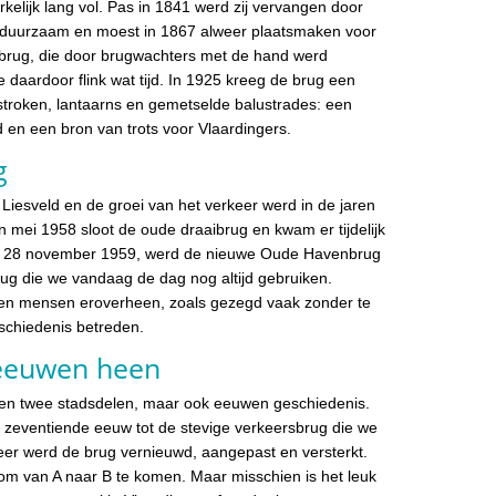
kelijk lang vol. Pas in 1841 werd zij vervangen door
r duurzaam en moest in 1867 alweer plaatsmaken voor
ibrug, die door brugwachters met de hand werd
 daardoor flink wat tijd. In 1925 kreeg de brug een
stroken, lantaarns en gemetselde balustrades: een
ld en een bron van trots voor Vlaardingers.
g
Liesveld en de groei van het verkeer werd in de jaren
In mei 1958 sloot de oude draaibrug en kwam er tijdelijk
 op 28 november 1959, werd de nieuwe Oude Havenbrug
brug die we vandaag de dag nog altijd gebruiken.
den mensen eroverheen, zoals gezegd vaak zonder te
eschiedenis betreden.
 eeuwen heen
een twee stadsdelen, maar ook eeuwen geschiedenis.
de zeventiende eeuw tot de stevige verkeersbrug die we
er werd de brug vernieuwd, aangepast en versterkt.
m van A naar B te komen. Maar misschien is het leuk