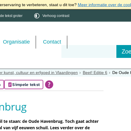
rservaring te verbeteren, staat u dit toe?
Meer informatie over de coo
e tekst groter
Verhoog contrast
Organisatie
Contact
r kunst, cultuur en erfgoed in Vlaardingen
Beet! Editie 6
De Oude 
n
Simpele tekst
nbrug
til te staan: de Oude Havenbrug. Toch gaat achter
l van vijf eeuwen schuil. Lees verder over de