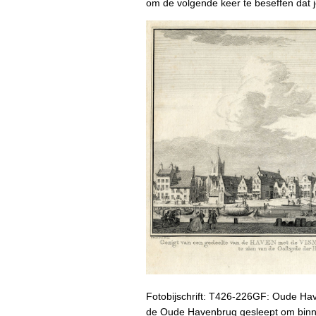
om de volgende keer te beseffen dat j
Fotobijschrift: T426-226GF: Oude Hav
de Oude Havenbrug gesleept om binne