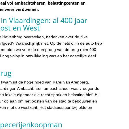
haal vol ambachtsheren, belastingcenten en
ie weer verdwenen.
n Vlaardingen: al 400 jaar
ost en West
e Havenbrug oversteken, nadenken over de rijke
rfgoed? Waarschijnlijk niet. Op de fiets of in de auto heb
ch moeten we voor de oorsprong van de brug ruim 400
d nog volop in ontwikkeling was en het oostelijke deel
brug
n kwam uit de hoge hoed van Karel van Arenberg,
aardinger-Ambacht. Een ambachtsheer was vroeger de
t lokale eigenaar die recht sprak en belasting hief. Hij
uur op aan om het oosten van de stad te bebouwen en
en met de westkant. Het stadsbestuur twijfelde en
 specerijenkoopman