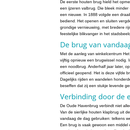
De eerste houten brug hield het opmer
een ijzeren valbrug. Die bleek minde
een nieuwe. In 1888 volgde een draa
bediend. Het openen en sluiten vergde
grondige vernieuwing, met bredere rij
feestelijke blikvanger in het stadsbee
De brug van vandaa
Met de aanleg van winkelcentrum Het 
vijftig opnieuw een brugwissel nodig. 
een noodbrug. Anderhalf jaar later,
officieel geopend. Het is deze vijfde 
Dagelijks rijden en wandelen honder
beseffen dat zij een stukje levende g
Verbinding door de
De Oude Havenbrug verbindt niet all
Van de sierlijke houten klapbrug uit 
vandaag de dag gebruiken: telkens we
Een brug is vaak gewoon een middel o